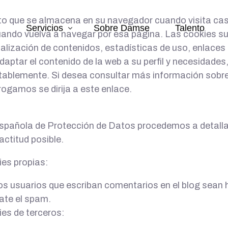
to que se almacena en su navegador cuando visita casi 
Servicios
Sobre Damse
Talento
cuando vuelva a navegar por esa página. Las cookies s
alización de contenidos, estadísticas de uso, enlaces
adaptar el contenido de la web a su perfil y necesidades
tablemente. Si desea consultar más información sobre
Marketing & Design
 rogamos se dirija a este enlace.
Producciones y talentos
 Española de Protección de Datos procedemos a detalla
Tecnología eCommerce
actitud posible.
ies propias:
los usuarios que escriban comentarios en el blog sean
ate el spam.
ies de terceros: